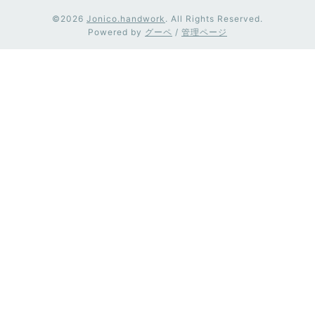
©2026
Jonico.handwork
. All Rights Reserved.
Powered by
グーペ
/
管理ページ