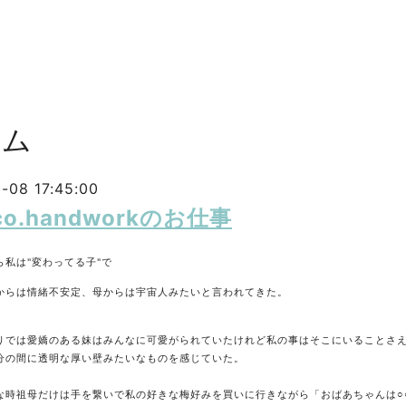
ラム
-08 17:45:00
ico.handworkのお仕事
ら私は"変わってる子"で
からは情緒不安定、母からは宇宙人みたいと言われてきた。
りでは愛嬌のある妹はみんなに可愛がられていたけれど私の事はそこにいることさ
分の間に透明な厚い壁みたいなものを感じていた。
な時祖母だけは手を繋いで私の好きな梅好みを買いに行きながら「おばあちゃんは
○