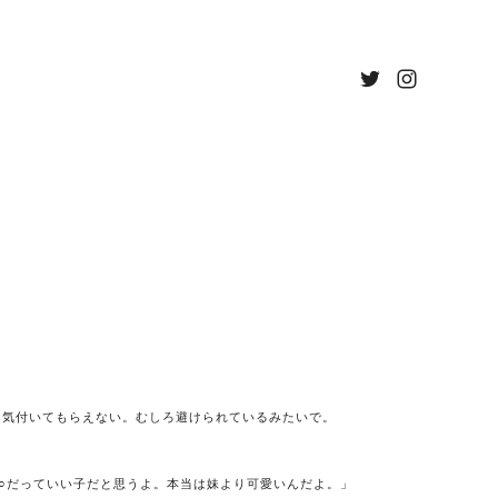
え気付いてもらえない。むしろ避けられているみたいで。
だっていい子だと思うよ。本当は妹より可愛いんだよ。」
○