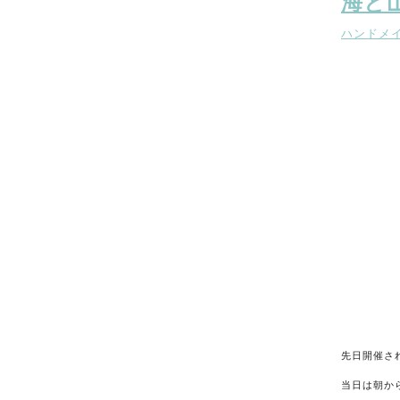
海と
ハンドメ
先日開催さ
当日は朝か