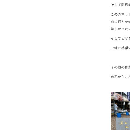
そして開店
こののマラ
前に何とか
味しかった
そしてピザ
ご縁に感謝
その他の作
自宅からこ