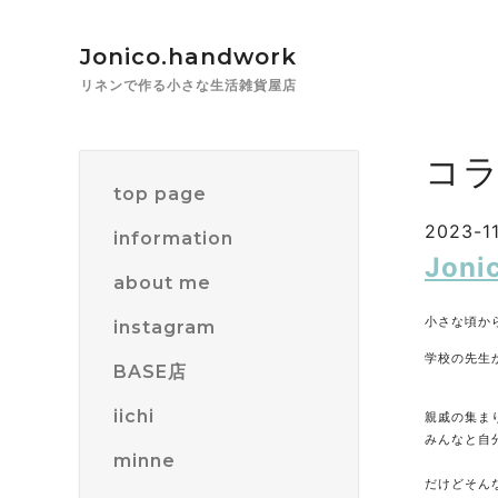
Jonico.handwork
リネンで作る小さな生活雑貨屋店
コ
top page
2023-11
information
Jon
about me
小さな頃か
instagram
学校の先生
BASE店
iichi
親戚の集ま
みんなと自
minne
だけどそん