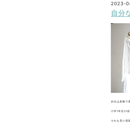
2023-0
自分
自分は多動で
小学1年生の
それを見た母