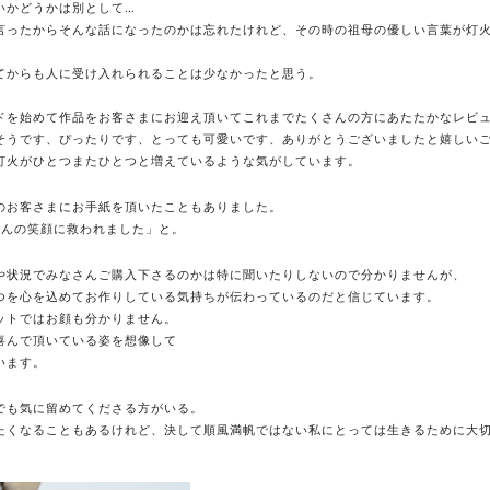
いかどうかは別として…
言ったからそんな話になったのかは忘れたけれど、その時の祖母の優しい言葉が灯
てからも人に受け入れられることは少なかったと思う。
ドを始めて作品をお客さまにお迎え頂いてこれまでたくさんの方にあたたかなレビ
そうです、ぴったりです、とっても可愛いです、ありがとうございましたと嬉しい
灯火がひとつまたひとつと増えているような気がしています。
のお客さまにお手紙を頂いたこともありました。
o.さんの笑顔に救われました」と。
や状況でみなさんご購入下さるのかは特に聞いたりしないので分かりませんが、
つを心を込めてお作りしている気持ちが伝わっているのだと信じています。
ットではお顔も分かりません。
喜んで頂いている姿を想像して
います。
でも気に留めてくださる方がいる。
たくなることもあるけれど、決して順風満帆ではない私にとっては生きるために大