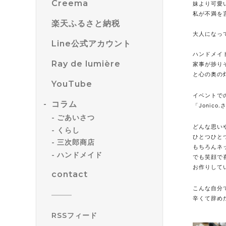
Creema
妹より可愛
私が不満を
楽天ふるさと納税
大人になっ
Line公式アカウント
ハンドメイ
Ray de lumière
家事が捗り
と心の奥の
YouTube
イベントで
コラム
「Jonic
ごあいさつ
どんな思い
くらし
ひとつひと
三次郎商店
もちろんネ
ハンドメイド
でも笑顔で
お作りして
contact
こんな自分
辛くて辞め
RSSフィード