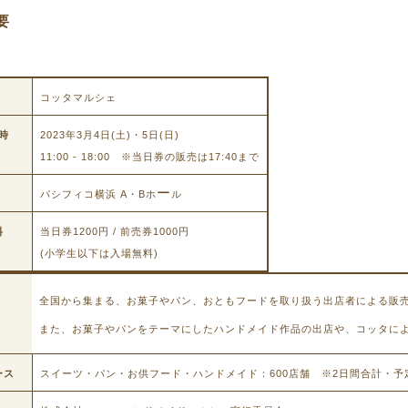
要
コッタマルシェ
時
2023年3月4日(土)・5日(日)
11:00 - 18:00 ※当日券の販売は17:40まで
ー
パシフィコ横浜 A・Bホ
ル
料
当日券1200円 / 前売券1000円
(小学生以下は入場無料)
全国から集まる、お菓子やパン、おともフードを取り扱う出店者による販
また、お菓子やパンをテーマにしたハンドメイド作品の出店や、コッタに
ース
スイーツ・パン・お供フード・ハンドメイド：600店舗 ※2日間合計・予