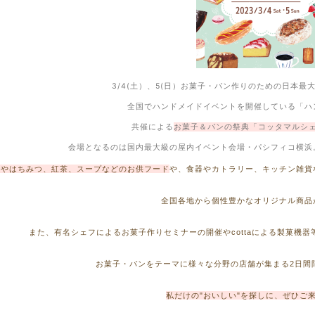
3/4(土）、5(日）お菓子・パン作りのための日本最大
全国でハンドメイドイベントを開催している「ハ
共催による
お菓子＆パンの祭典「コッタマルシ
会場となるのは国内最大級の屋内イベント会場・パシフィコ横浜
ムやはちみつ、紅茶、スープなどのお供フード
や、食器やカトラリー、キッチン雑貨
全国各地から個性豊かなオリジナル商品
また、有名シェフによるお菓子作りセミナーの開催やcottaによる製菓機
お菓子・パンをテーマに様々な分野の店舗が集まる2日間
私だけの"おいしい"を探しに、ぜひご