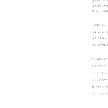
毎日寒いです
今週は更に気
暖かくして体
今回初めてモ
リネンはおす
ときっと見て
そこで実際に
今回お試し頂
ワッフルリネ
ポコポコとし
また、汚れが
使い始めはサ
1/30(月)よ