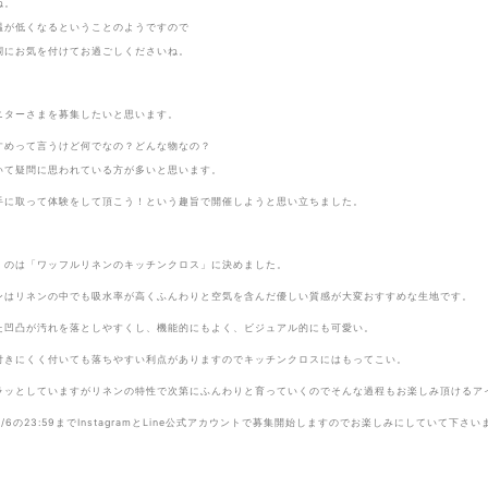
ね。
温が低くなるということのようですので
調にお気を付けてお過ごしくださいね。
ニターさまを募集したいと思います。
すめって言うけど何でなの？どんな物なの？
いて疑問に思われている方が多いと思います。
手に取って体験をして頂こう！という趣旨で開催しようと思い立ちました。
くのは「ワッフルリネンのキッチンクロス」に決めました。
ンはリネンの中でも吸水率が高くふんわりと空気を含んだ優しい質感が大変おすすめな生地です。
た凹凸が汚れを落としやすくし、機能的にもよく、ビジュアル的にも可愛い。
付きにくく付いても落ちやすい利点がありますのでキッチンクロスにはもってこい。
ラッとしていますがリネンの特性で次第にふんわりと育っていくのでそんな過程もお楽しみ頂けるア
り2/6の23:59までInstagramとLine公式アカウントで募集開始しますのでお楽しみにしていて下さい