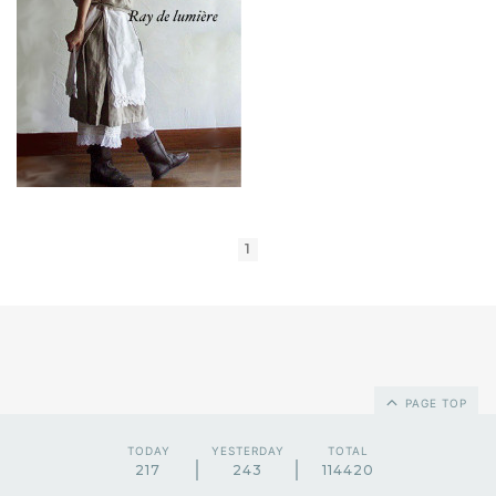
1
PAGE TOP
TODAY
YESTERDAY
TOTAL
217
243
114420